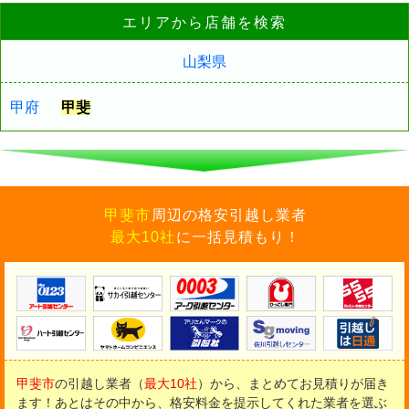
エリアから店舗を検索
山梨県
甲府
甲斐
甲斐市
周辺の格安引越し業者
最大10社
に一括見積もり！
甲斐市
の引越し業者（
最大10社
）から、まとめてお見積りが届き
ます！
あとはその中から、格安料金を提示してくれた業者を選ぶ