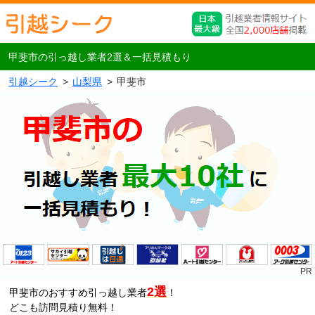
甲斐市の引っ越し業者2選＆一括見積もり
引越シーク
山梨県
甲斐市
2選
甲斐市のおすすめ引っ越し業者
！
どこも訪問見積り無料！