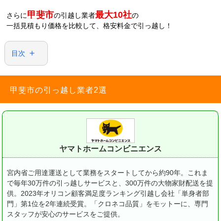
甲斐市
最大10社
さらに
の引越し業者
の
一括見積もり価格を比較して、格安料金で引っ越し！
目次
甲斐市の引っ越し業者2選
ヤマトホームコンビニエンス
宮内省ご用達運送として業務をスタートしてから約90年。
これま
で毎年30万件の引っ越しサービスと、300万件の大物家財配送を提
供。
2023年オリコン顧客満足度ランキング引越し会社「単身者部
門」第1位を2年連続受賞。
「クロネコ品質」をモットーに、専門
スタッフが安心のサービスをご提供。