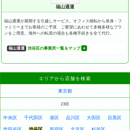
福山通運
福山通運が展開する引越しサービス。オフィス移転から単身・フ
ァミリーまでお客様のご予算、ご要望にあわせて多種多様なプラ
ンをご用意。海外への転居の場合も各種手続きを全て代行。
福山通運
渋谷区の事業所一覧＆マップ
エリアから店舗を検索
東京都
23区
中央区
千代田区
港区
品川区
大田区
目黒区
世田谷区
渋谷区
新宿区
文京区
杉並区