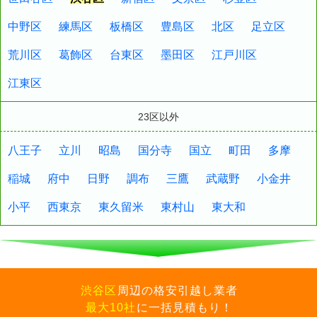
中野区
練馬区
板橋区
豊島区
北区
足立区
荒川区
葛飾区
台東区
墨田区
江戸川区
江東区
23区
以外
八王子
立川
昭島
国分寺
国立
町田
多摩
稲城
府中
日野
調布
三鷹
武蔵野
小金井
小平
西東京
東久留米
東村山
東大和
渋谷区
周辺の格安引越し業者
最大10社
に一括見積もり！