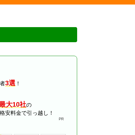
3選
者
！
最大10社
の
格安料金で引っ越し！