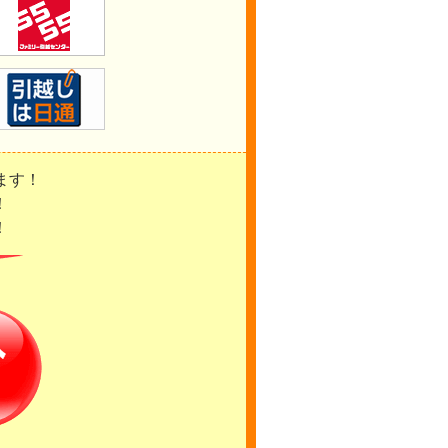
ます！
！
！