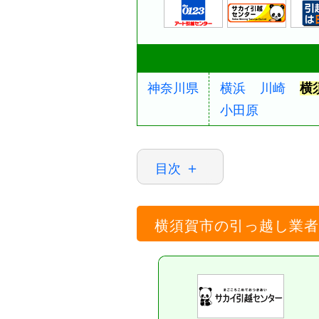
神奈川県
横浜
川崎
横
小田原
目次
横須賀市の引っ越し業者