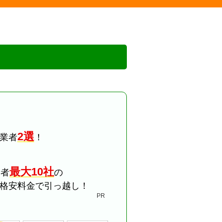
2選
業者
！
最大10社
業者
の
格安料金で引っ越し！