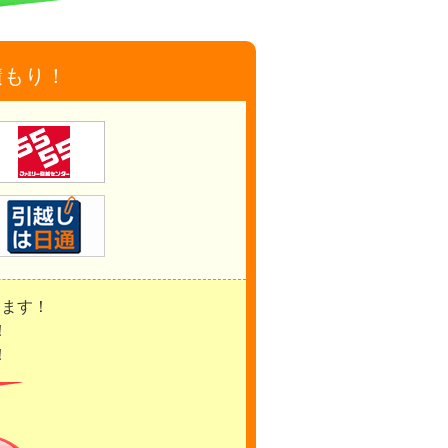
積もり！
きます！
！
！