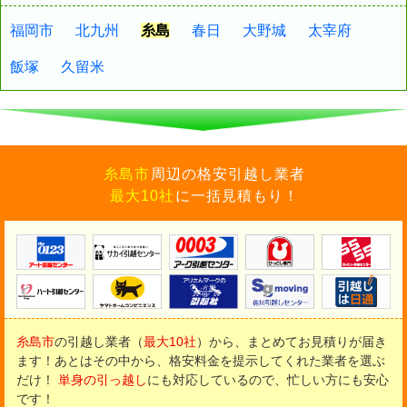
福岡市
北九州
糸島
春日
大野城
太宰府
飯塚
久留米
糸島市
周辺の格安引越し業者
最大10社
に一括見積もり！
糸島市
の引越し業者（
最大10社
）から、まとめてお見積りが届き
ます！
あとはその中から、格安料金を提示してくれた業者を選ぶ
だけ！
単身の引っ越し
にも対応しているので、忙しい方にも安心
です！