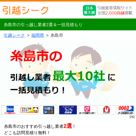
糸島市の引っ越し業者2選＆一括見積もり
引越シーク
福岡県
糸島市
2選
糸島市のおすすめ引っ越し業者
！
どこも訪問見積り無料！